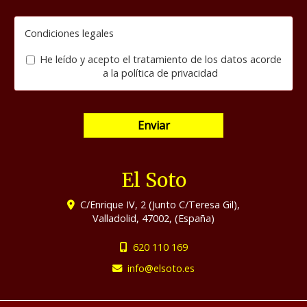
Condiciones legales
He leído y acepto el tratamiento de los datos acorde
a la
política de privacidad
Enviar
El Soto
C/Enrique IV, 2 (Junto C/Teresa Gil),
Valladolid
,
47002
,
(España)
620 110 169
info
elsoto.es