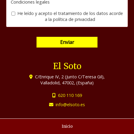
Condiciones legales
He leído y acepto el tratamiento de los datos acorde
a la
política de privacidad
Enviar
El Soto
C/Enrique IV, 2 (Junto C/Teresa Gil),
Valladolid
,
47002
,
(España)
620 110 169
info
elsoto.es
Inicio