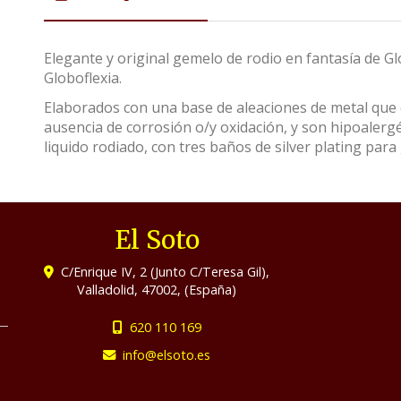
Elegante y original gemelo de rodio en fantasía de G
Globoflexia.
Elaborados con una base de aleaciones de metal que c
ausencia de corrosión o/y oxidación, y son hipoalerg
liquido rodiado, con tres baños de silver plating para 
El Soto
C/Enrique IV, 2 (Junto C/Teresa Gil),
Valladolid
,
47002
,
(España)
620 110 169
info
elsoto.es