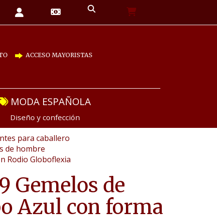
TO
ACCESO MAYORISTAS
MODA ESPAÑOLA
Diseño y confección
tes para caballero
as de hombre
n Rodio Globoflexia
9 Gemelos de
o Azul con forma