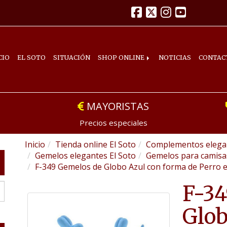
CIO
EL SOTO
SITUACIÓN
SHOP ONLINE
NOTICIAS
CONTAC
MAYORISTAS
Precios especiales
Inicio
Tienda online El Soto
Complementos elegan
Gemelos elegantes El Soto
Gemelos para camis
F-349 Gemelos de Globo Azul con forma de Perro e
F-34
Glob