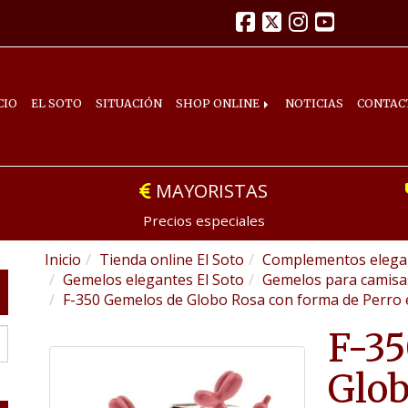
CIO
EL SOTO
SITUACIÓN
SHOP ONLINE
NOTICIAS
CONTAC
MAYORISTAS
Precios especiales
Inicio
Tienda online El Soto
Complementos elegan
Gemelos elegantes El Soto
Gemelos para camis
F-350 Gemelos de Globo Rosa con forma de Perro 
F-35
Glob