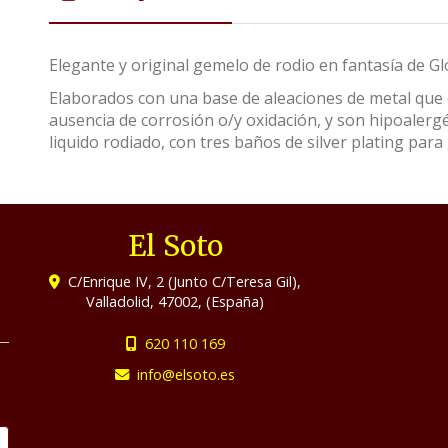
Elegante y original gemelo de rodio en fantasía de G
Elaborados con una base de aleaciones de metal que c
ausencia de corrosión o/y oxidación, y son hipoalerg
liquido rodiado, con tres baños de silver plating para 
El Soto
C/Enrique IV, 2 (Junto C/Teresa Gil),
Valladolid
,
47002
,
(España)
620 110 169
info
elsoto.es