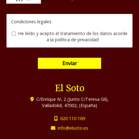
Condiciones legales
He leído y acepto el tratamiento de los datos acorde
a la
política de privacidad
Enviar
El Soto
C/Enrique IV, 2 (Junto C/Teresa Gil),
Valladolid
,
47002
,
(España)
620 110 169
info
elsoto.es