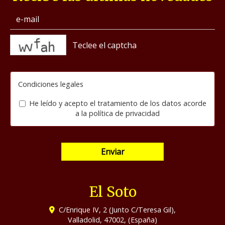
captcha
Condiciones legales
He leído y acepto el tratamiento de los datos acorde
a la
política de privacidad
Enviar
El Soto
C/Enrique IV, 2 (Junto C/Teresa Gil),
Valladolid
,
47002
,
(España)