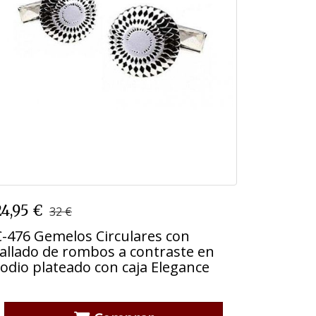
C-476 Gemelos Circulares con
24,95 €
32 €
tallado de rombos a contraste en
rodio plateado con caja Elegance
C-476 Gemelos Circulares con
tallado de rombos a contraste en
rodio plateado con caja Elegance