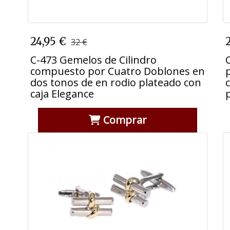
C-473 Gemelos de Cilindro
24,95 €
32 €
compuesto por Cuatro Doblones
en dos tonos de en rodio plateado
C-473 Gemelos de Cilindro
con caja Elegance
compuesto por Cuatro Doblones en
dos tonos de en rodio plateado con
caja Elegance
Comprar