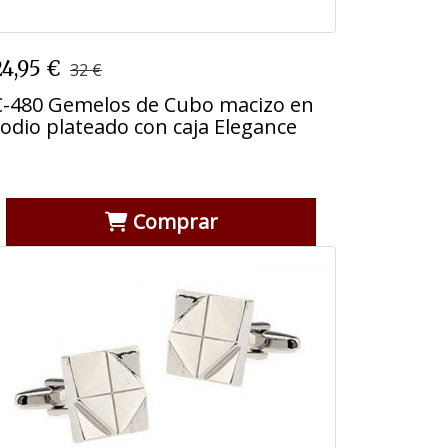
C-480 Gemelos de Cubo macizo en
24,95 €
32 €
rodio plateado con caja Elegance
C-480 Gemelos de Cubo macizo en
rodio plateado con caja Elegance
Comprar