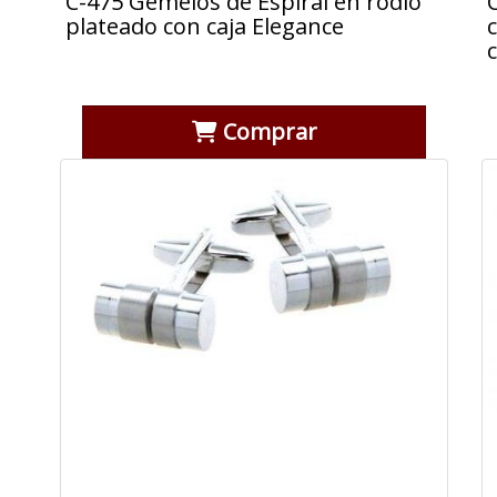
C-475 Gemelos de Espiral en rodio
plateado con caja Elegance
Comprar