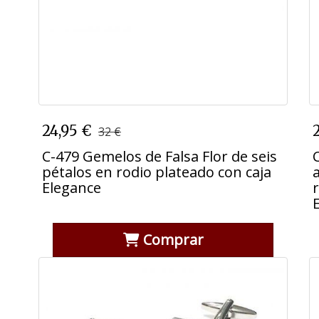
C-479 Gemelos de Falsa Flor de seis
24,95 €
32 €
pétalos en rodio plateado con caja
Elegance
C-479 Gemelos de Falsa Flor de seis
pétalos en rodio plateado con caja
Elegance
Comprar