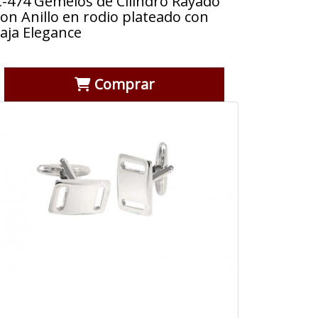
C-474 Gemelos de Cilindro Rayado
con Anillo en rodio plateado con
caja Elegance
Comprar