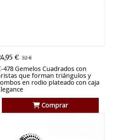
C-478 Gemelos Cuadrados con
24,95 €
32 €
aristas que forman triángulos y
rombos en rodio plateado con caja
C-478 Gemelos Cuadrados con
Elegance
aristas que forman triángulos y
rombos en rodio plateado con caja
Elegance
Comprar