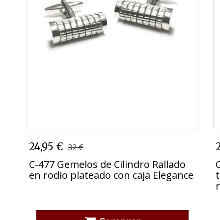
C-477 Gemelos de Cilindro Rallado
24,95 €
32 €
en rodio plateado con caja Elegance
C-477 Gemelos de Cilindro Rallado
en rodio plateado con caja Elegance