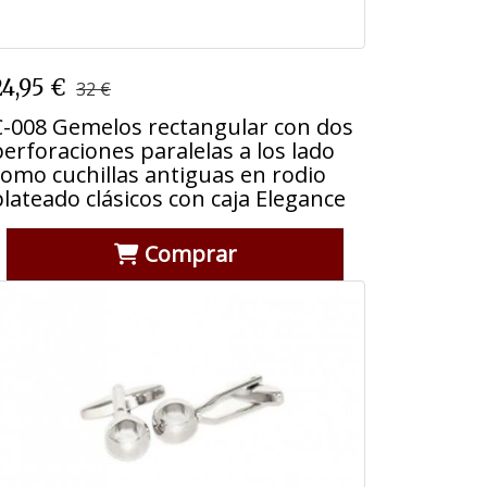
C-008 Gemelos rectangular con dos
24,95 €
32 €
perforaciones paralelas a los lado
como cuchillas antiguas en rodio
C-008 Gemelos rectangular con dos
plateado clásicos con caja Elegance
perforaciones paralelas a los lado
como cuchillas antiguas en rodio
plateado clásicos con caja Elegance
Comprar