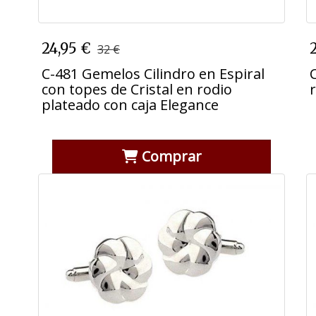
C-481 Gemelos Cilindro en Espiral
24,95 €
32 €
con topes de Cristal en rodio
plateado con caja Elegance
C-481 Gemelos Cilindro en Espiral
con topes de Cristal en rodio
plateado con caja Elegance
Comprar