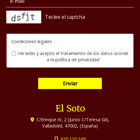
captcha
Condiciones legales
He leído y acepto el tratamiento de los datos acorde
a la
política de privacidad
Enviar
El Soto
C/Enrique IV, 2 (Junto C/Teresa Gil),
Valladolid
,
47002
,
(España)
620 110 169