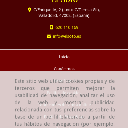
C/Enrique IV, 2 (Junto C/Teresa Gil),
Valladolid
,
47002
,
(España)
620 110 169
info
elsoto.es
Inicio
Conócenos
Este sitio web utiliza cookies propias y de
Aviso Legal
terceros que permiten mejorar la
Política de cookies
usabilidad de navegación, analizar el uso
de la web y mostrar publicidad
Condiciones de venta online
relacionada con tus preferencias sobre la
base de un perfil elaborado a partir de
Política de Privacidad
tus hábitos de navegación (por ejemplo,