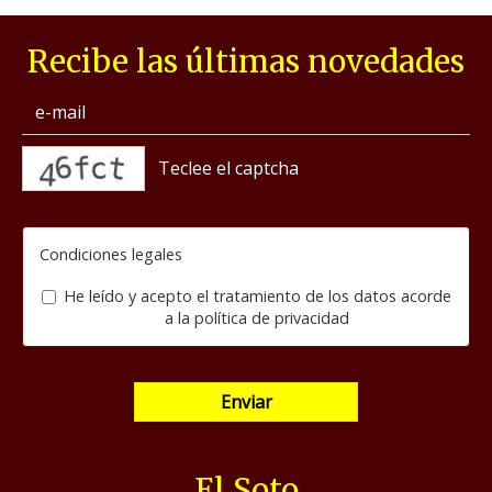
Recibe las últimas novedades
captcha
Condiciones legales
He leído y acepto el tratamiento de los datos acorde
a la
política de privacidad
Enviar
El Soto