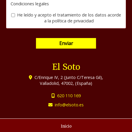
Condiciones legales
He leído y acepto el tratamiento de los datos acorde
a la
política de privacidad
Enviar
El Soto
C/Enrique IV, 2 (Junto C/Teresa Gil),
Valladolid
,
47002
,
(España)
620 110 169
info
elsoto.es
Inicio