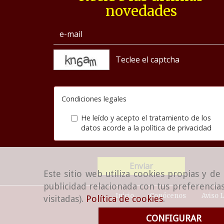
novedades
captcha
Condiciones legales
He leído y acepto el tratamiento de los
datos acorde a la
política de privacidad
Enviar
Este sitio web utiliza cookies propias y d
publicidad relacionada con tus preferencias
Inicio
Conócenos
Aviso 
visitadas).
Política de cookies
.
CONFIGURAR