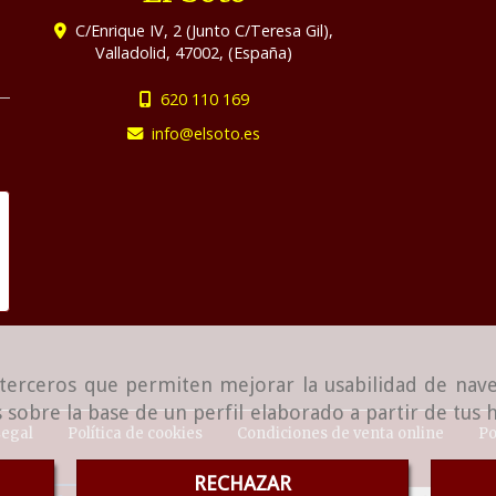
C/Enrique IV, 2 (Junto C/Teresa Gil),
Valladolid
,
47002
,
(España)
620 110 169
info
elsoto.es
e terceros que permiten mejorar la usabilidad de nave
 sobre la base de un perfil elaborado a partir de tus
Legal
Política de cookies
Condiciones de venta online
Po
RECHAZAR