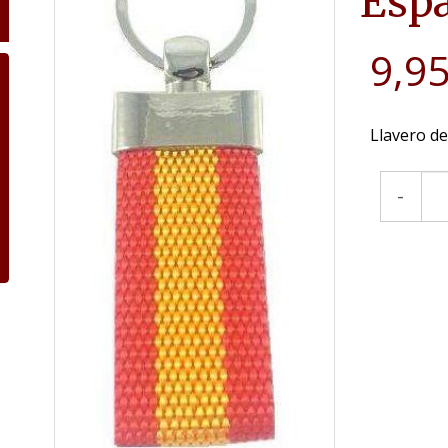
Espa
9,95
Llavero d
-