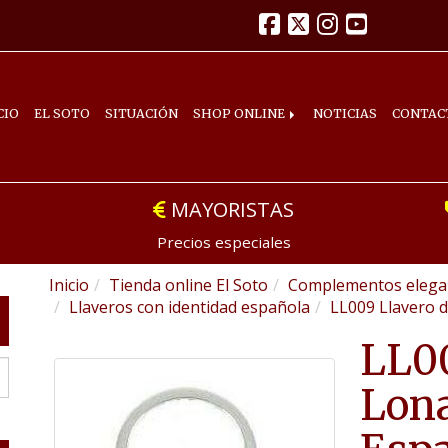
CIO
EL SOTO
SITUACIÓN
SHOP ONLINE
NOTICIAS
CONTAC
MAYORISTAS
Precios especiales
Inicio
Tienda online El Soto
Complementos elegan
Llaveros con identidad española
LL009 Llavero 
LL00
Lona