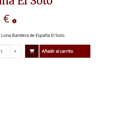
ña El Soto
 €
e Lona Bandera de España El Soto
+
Añadir al carrito