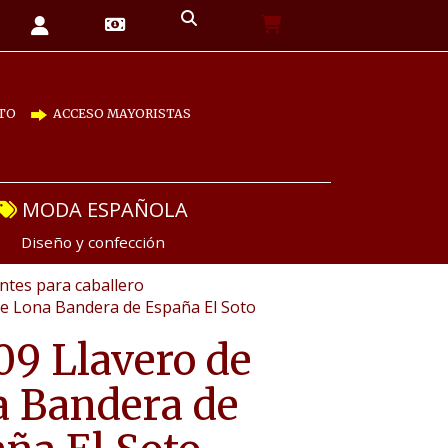
TO
ACCESO MAYORISTAS
MODA ESPAÑOLA
Diseño y confección
tes para caballero
de Lona Bandera de España El Soto
9 Llavero de
 Bandera de