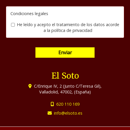
Condiciones legales
He leído y acepto el tratamiento de los datos acorde
a la
política de privacidad
Enviar
El Soto
C/Enrique IV, 2 (Junto C/Teresa Gil),
Valladolid
,
47002
,
(España)
620 110 169
info
elsoto.es