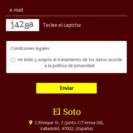
captcha
Condiciones legales
He leído y acepto el tratamiento de los datos acorde
a la
política de privacidad
Enviar
El Soto
C/Enrique IV, 2 (Junto C/Teresa Gil),
Valladolid
,
47002
,
(España)