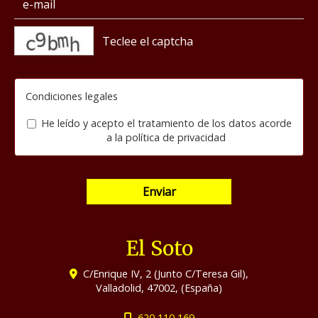
captcha
Condiciones legales
He leído y acepto el tratamiento de los datos acorde
a la
política de privacidad
Enviar
El Soto
C/Enrique IV, 2 (Junto C/Teresa Gil),
Valladolid
,
47002
,
(España)
620 110 169