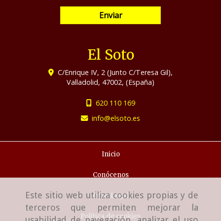
Enviar
El Soto
C/Enrique IV, 2 (Junto C/Teresa Gil),
Valladolid
,
47002
,
(España)
620 110 169
info
elsoto.es
Inicio
Conócenos
Este sitio web utiliza cookies propias y de
Aviso Legal
terceros que permiten mejorar la
Política de cookies
usabilidad de navegación, analizar el uso