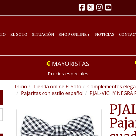
CIO
EL SOTO
SITUACIÓN
SHOP ONLINE
NOTICIAS
CONTAC
MAYORISTAS
Precios especiales
Inicio
Tienda online El Soto
Complementos elegan
Pajaritas con estilo español
PJAL-VICHY NEGRA P
PJA
Paja