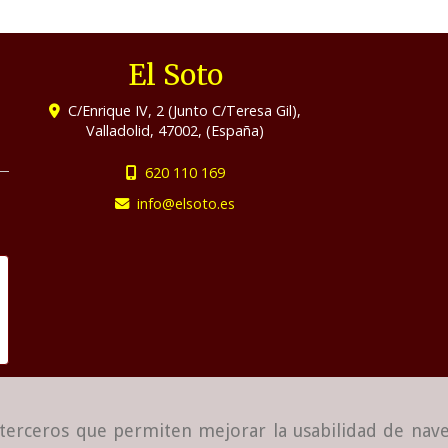
El Soto
C/Enrique IV, 2 (Junto C/Teresa Gil),
Valladolid
,
47002
,
(España)
620 110 169
info
elsoto.es
e terceros que permiten mejorar la usabilidad de nave