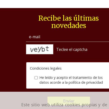
Recibe las últimas
novedades
captcha
Condiciones legales
He leído y acepto el tratamiento de los
datos acorde a la
política de privacidad
Enviar
Este sitio web utiliza cookies propias y d