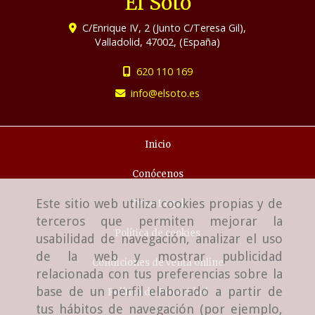
El Soto
C/Enrique IV, 2 (Junto C/Teresa Gil),
Valladolid
,
47002
,
(España)
620 110 169
info
elsoto.es
Inicio
Conócenos
Este sitio web utiliza cookies propias y de
Aviso Legal
terceros que permiten mejorar la
Política de cookies
usabilidad de navegación, analizar el uso
de la web y mostrar publicidad
Condiciones de venta online
relacionada con tus preferencias sobre la
base de un perfil elaborado a partir de
Política de Privacidad
tus hábitos de navegación (por ejemplo,