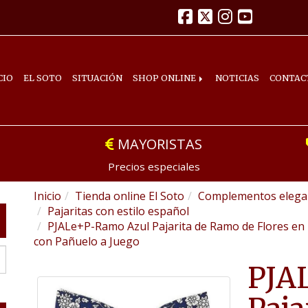
CIO
EL SOTO
SITUACIÓN
SHOP ONLINE
NOTICIAS
CONTAC
MAYORISTAS
Precios especiales
Inicio
Tienda online El Soto
Complementos elegan
Pajaritas con estilo español
PJALe+P-Ramo Azul Pajarita de Ramo de Flores en
con Pañuelo a Juego
PJA