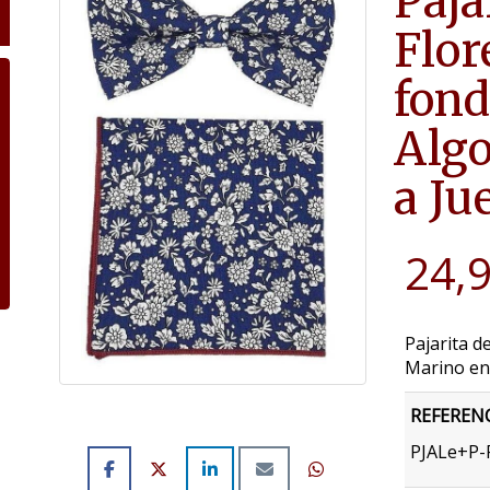
Paja
Flor
fond
Algo
a Ju
24,
Pajarita d
Marino en
REFEREN
PJALe+P-