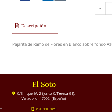
-
Descripción
Pajarita de Ramo de Flores en Blanco sobre fondo A
El Soto
C/Enrique IV, 2 (Junto C/Teresa Gil),
Valladolid
,
47002
,
(España)
620 110 169