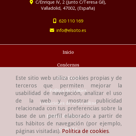
C/Enrique IV, 2 (Junto C/Teresa Gil),
Valladolid
,
47002
,
(España)
620 110 169
info
elsoto.es
Inicio
Conócenos
Este sitio web utiliza cookies propias y de
Aviso Legal
terceros que permiten mejorar la
Política de cookies
usabilidad de navegación, analizar el uso
de la web y mostrar publicidad
Condiciones de venta online
relacionada con tus preferencias sobre la
base de un perfil elaborado a partir de
Política de Privacidad
tus hábitos de navegación (por ejemplo,
Contacto
páginas visitadas).
Política de cookies
.