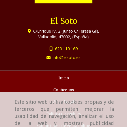
El Soto
C/Enrique IV, 2 (Junto C/Teresa Gil),
Valladolid
,
47002
,
(España)
620 110 169
info
elsoto.es
Inicio
Conócenos
Este sitio web utiliza cookies propias y de
Aviso Legal
terceros que permiten mejorar la
Política de cookies
usabilidad de navegación, analizar el uso
de la web y mostrar publicidad
Condiciones de venta online