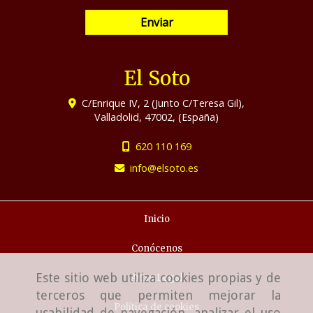
Enviar
El Soto
C/Enrique IV, 2 (Junto C/Teresa Gil),
Valladolid
,
47002
,
(España)
620 110 169
info
elsoto.es
Inicio
Conócenos
Este sitio web utiliza cookies propias y de
Aviso Legal
terceros que permiten mejorar la
Política de cookies
usabilidad de navegación, analizar el uso