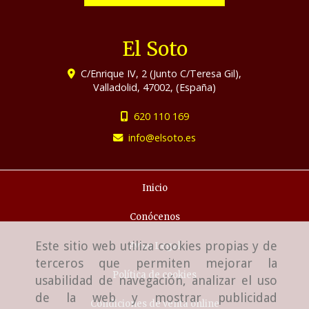
El Soto
C/Enrique IV, 2 (Junto C/Teresa Gil),
Valladolid
,
47002
,
(España)
620 110 169
info
elsoto.es
Inicio
Conócenos
Este sitio web utiliza cookies propias y de
Aviso Legal
terceros que permiten mejorar la
Política de cookies
usabilidad de navegación, analizar el uso
de la web y mostrar publicidad
Condiciones de venta online