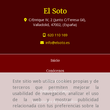
El Soto
C/Enrique IV, 2 (Junto C/Teresa Gil),
Valladolid
,
47002
,
(España)
620 110 169
info
elsoto.es
Inicio
Conócenos
Este sitio web utiliza cookies propias y de
Aviso Legal
terceros que permiten mejorar la
Política de cookies
usabilidad de navegación, analizar el uso
de la web y mostrar publicidad
Condiciones de venta online
relacionada con tus preferencias sobre la