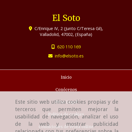
El Soto
C/Enrique IV, 2 (Junto C/Teresa Gil),
Valladolid
,
47002
,
(España)
620 110 169
info
elsoto.es
Inicio
Conócenos
Este sitio web utiliza cookies propias y de
Aviso Legal
terceros que permiten mejorar la
Política de cookies
usabilidad de navegación, analizar el uso
de la web y mostrar publicidad
Condiciones de venta online
relacionada con tus preferencias sobre la