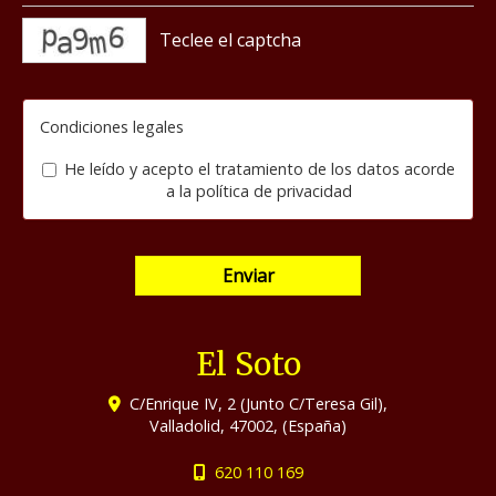
captcha
Condiciones legales
He leído y acepto el tratamiento de los datos acorde
a la
política de privacidad
Enviar
El Soto
C/Enrique IV, 2 (Junto C/Teresa Gil),
Valladolid
,
47002
,
(España)
620 110 169