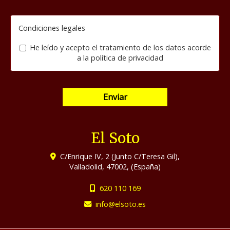
Condiciones legales
He leído y acepto el tratamiento de los datos acorde
a la
política de privacidad
Enviar
El Soto
C/Enrique IV, 2 (Junto C/Teresa Gil),
Valladolid
,
47002
,
(España)
620 110 169
info
elsoto.es