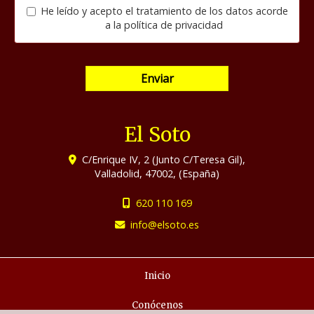
He leído y acepto el tratamiento de los datos acorde
a la
política de privacidad
Enviar
El Soto
C/Enrique IV, 2 (Junto C/Teresa Gil),
Valladolid
,
47002
,
(España)
620 110 169
info
elsoto.es
Inicio
Conócenos