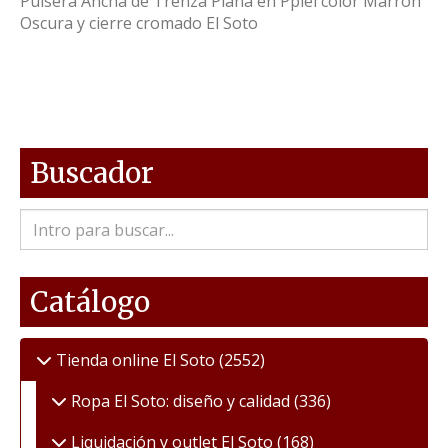
Pulsera Ancha de Trenza Plana en Ppiel color Marrón
Oscura y cierre cromado El Soto
Buscador
Catálogo
Tienda online El Soto
(2552)
Ropa El Soto: diseño y calidad
(336)
Liquidación y outlet El Soto
(168)