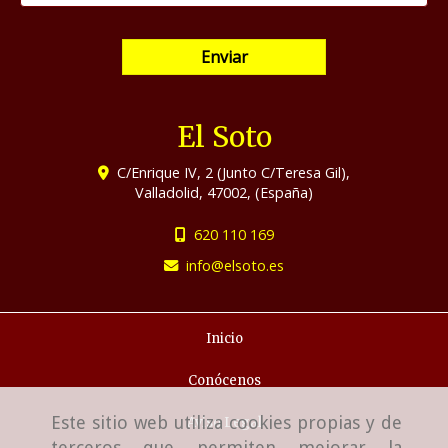
Enviar
El Soto
C/Enrique IV, 2 (Junto C/Teresa Gil),
Valladolid
,
47002
,
(España)
620 110 169
info
elsoto.es
Inicio
Conócenos
Este sitio web utiliza cookies propias y de
Aviso Legal
terceros que permiten mejorar la