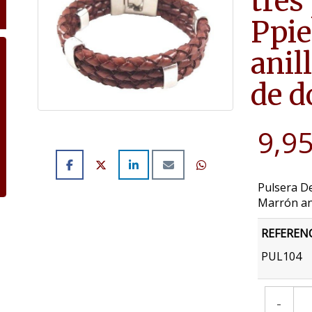
tres
Ppie
anil
de d
9,95
Pulsera De
Marrón an
REFEREN
PUL104
-