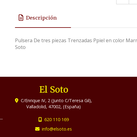
Descripción
Pulsera De tres piezas Trenzadas Ppiel en color Mar
Soto
El Soto
C/Enrique IV, 2 (Junto C/Teresa Gil),
Valladolid
,
47002
,
(España)
620 110 169
info
elsoto.es