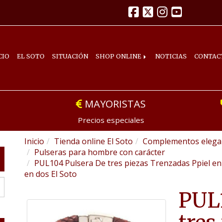
CIO
EL SOTO
SITUACIÓN
SHOP ONLINE
NOTICIAS
CONTAC
MAYORISTAS
Precios especiales
Inicio
Tienda online El Soto
Complementos elegan
Pulseras para hombre con carácter
PUL104 Pulsera De tres piezas Trenzadas Ppiel en
en dos El Soto
PUL1