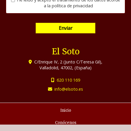
a la
política de privacidad
Enviar
El Soto
C/Enrique IV, 2 (Junto C/Teresa Gil),
Valladolid
,
47002
,
(España)
620 110 169
info
elsoto.es
Inicio
Conócenos