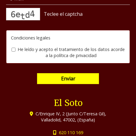
captcha
Condiciones legales
He leído y acepto el tratamiento de los datos acorde
a la
política de privacidad
Enviar
El Soto
C/Enrique IV, 2 (Junto C/Teresa Gil),
Valladolid
,
47002
,
(España)
620 110 169