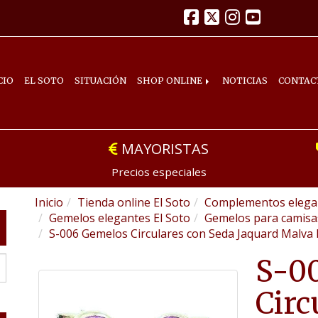
CIO
EL SOTO
SITUACIÓN
SHOP ONLINE
NOTICIAS
CONTAC
MAYORISTAS
Precios especiales
Inicio
Tienda online El Soto
Complementos elegan
Gemelos elegantes El Soto
Gemelos para camis
S-006 Gemelos Circulares con Seda Jaquard Malva L
S-0
Circ