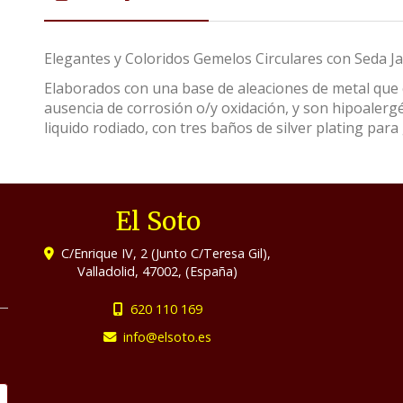
Elegantes y Coloridos Gemelos Circulares con Seda Ja
Elaborados con una base de aleaciones de metal que c
ausencia de corrosión o/y oxidación, y son hipoalerg
liquido rodiado, con tres baños de silver plating para 
El Soto
C/Enrique IV, 2 (Junto C/Teresa Gil),
Valladolid
,
47002
,
(España)
620 110 169
info
elsoto.es