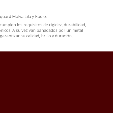
quard Malva Lila y Rodio.
umplen los requisitos de rigidez, durabilidad,
énicos. A su vez van bañadados por un metal
garantizar su calidad, brillo y duración,