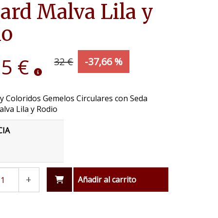
ard Malva Lila y
io
95 €
32 €
-37,66 %
y Coloridos Gemelos Circulares con Seda
lva Lila y Rodio
CIA
+
Añadir al carrito