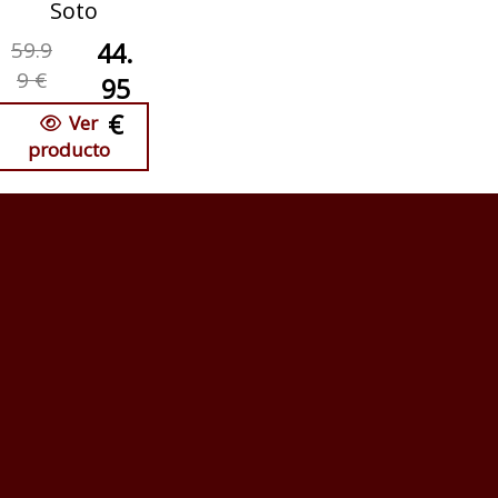
Soto
59.9
44.
9 €
95
€
Ver
producto