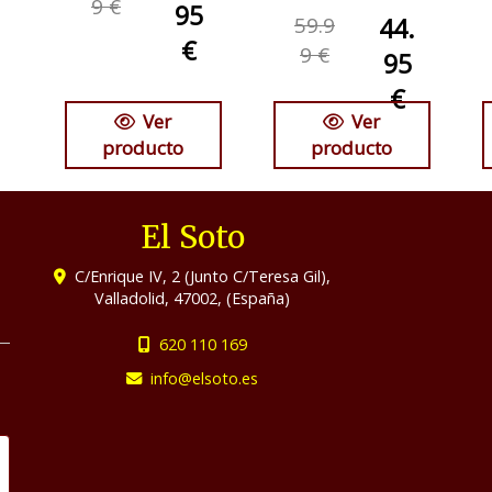
9 €
95
59.9
44.
€
9 €
95
€
Ver
Ver
producto
producto
El Soto
C/Enrique IV, 2 (Junto C/Teresa Gil),
Valladolid
,
47002
,
(España)
620 110 169
info
elsoto.es