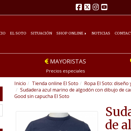
CIO
EL SOTO
SITUACIÓN
SHOP ONLINE
NOTICIAS
CONTAC
MAYORISTAS
Precios especiales
Inicio
Tienda online El Soto
Ropa El Soto: diseño 
Sudadera azul marino de algodón con dibujo de ca
Good sin capucha El Soto
Suda
de a