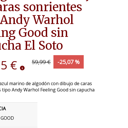
aras sonrientes
 Andy Warhol
ing Good sin
cha El Soto
95 €
59,99 €
-25,07 %
azul marino de algodón con dibujo de caras
s tipo Andy Warhol Feeling Good sin capucha
CIA
L GOOD