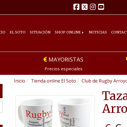
CIO
EL SOTO
SITUACIÓN
SHOP ONLINE
NOTICIAS
CONTAC
MAYORISTAS
Precios especiales
Inicio
Tienda online El Soto
Club de Rugby Arroyo
Taza
Arr