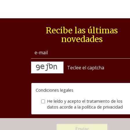
Recibe las últimas
novedades
captcha
Condiciones legales
He leído y acepto el tratamiento de los
datos acorde a la
política de privacidad
Enviar