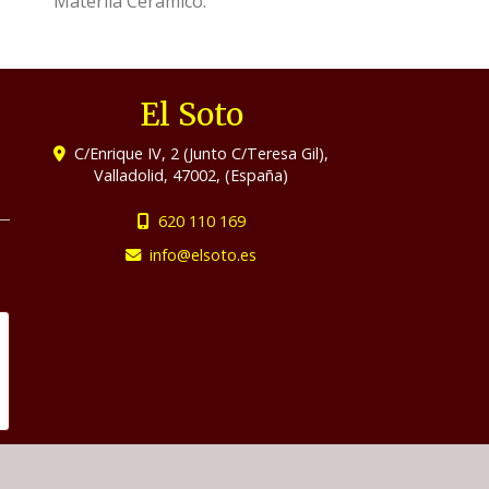
Materila Cerámico.
El Soto
C/Enrique IV, 2 (Junto C/Teresa Gil),
Valladolid
,
47002
,
(España)
620 110 169
info
elsoto.es