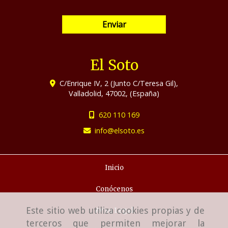
Enviar
El Soto
C/Enrique IV, 2 (Junto C/Teresa Gil),
Valladolid
,
47002
,
(España)
620 110 169
info
elsoto.es
Inicio
Conócenos
Este sitio web utiliza cookies propias y de
Aviso Legal
terceros que permiten mejorar la