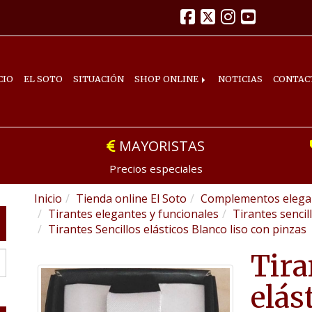
CIO
EL SOTO
SITUACIÓN
SHOP ONLINE
NOTICIAS
CONTAC
MAYORISTAS
Precios especiales
Inicio
Tienda online El Soto
Complementos elegan
Tirantes elegantes y funcionales
Tirantes sencil
Tirantes Sencillos elásticos Blanco liso con pinzas
Tira
elás