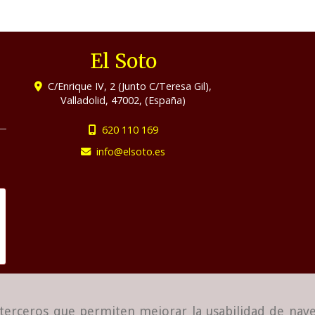
El Soto
C/Enrique IV, 2 (Junto C/Teresa Gil),
Valladolid
,
47002
,
(España)
620 110 169
info
elsoto.es
e terceros que permiten mejorar la usabilidad de nave