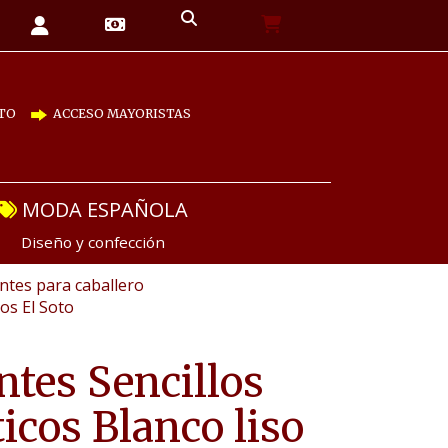
TO
ACCESO MAYORISTAS
MODA ESPAÑOLA
Diseño y confección
tes para caballero
los El Soto
ntes Sencillos
ticos Blanco liso