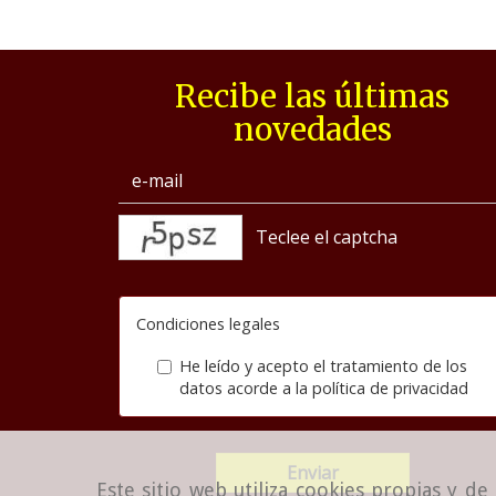
Recibe las últimas
novedades
captcha
Condiciones legales
He leído y acepto el tratamiento de los
datos acorde a la
política de privacidad
Enviar
Este sitio web utiliza cookies propias y d