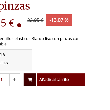
pinzas
95 €
22,95 €
-13,07 %
encillos elásticos Blanco liso con pinzas con
able.
CIA
 liso
+
Añadir al carrito