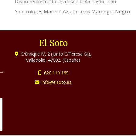
Disponemos de tallas desde la 46 hasta la 66
Y en colores Marino, Azulón, Gris Marengo, Negro.
El Soto
C/Enrique IV, 2 (Junto C/Teresa Gil),
Valladolid
,
47002
,
(España)
620 110 169
info
elsoto.es