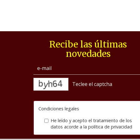
Recibe las últimas
novedades
captcha
Condiciones legales
He leído y acepto el tratamiento de los
datos acorde a la
política de privacidad