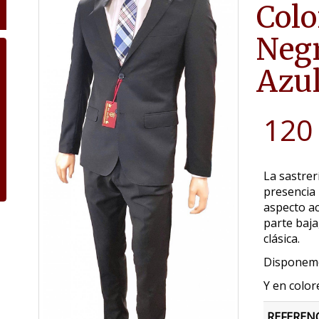
Colo
Negr
Azu
120
La sastrer
presencia 
aspecto a
parte baja
clásica.
Disponemos
Y en color
REFEREN