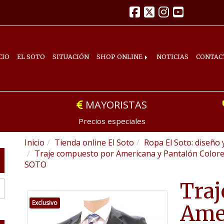
CIO
EL SOTO
SITUACIÓN
SHOP ONLINE
NOTICIAS
CONTAC
MAYORISTAS
Precios especiales
Inicio
Tienda online El Soto
Ropa El Soto: diseño 
Traje compuesto por Americana y Pantalón Colore
SOTO
Traj
Exclusivo
Amer