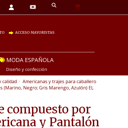
TO
ACCESO MAYORISTAS
MODA ESPAÑOLA
Diseño y confección
y calidad
Americanas y trajes para caballero
s (Marino, Negro; Gris Marengo, Azulón) EL
e compuesto por
icana y Pantalón