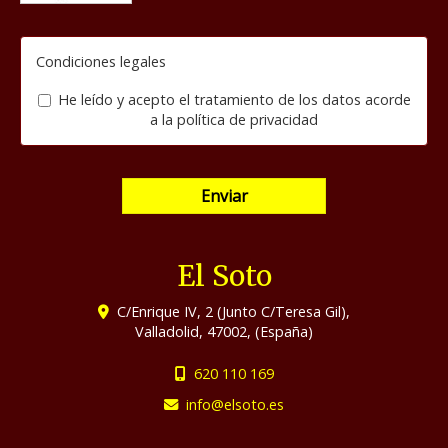
Condiciones legales
He leído y acepto el tratamiento de los datos acorde
a la
política de privacidad
Enviar
El Soto
C/Enrique IV, 2 (Junto C/Teresa Gil),
Valladolid
,
47002
,
(España)
620 110 169
info
elsoto.es