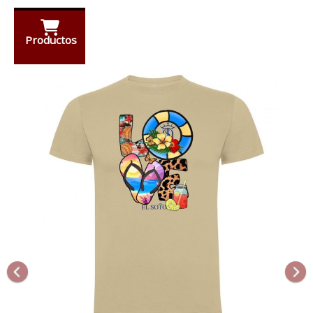
Productos
Anterior
Sigu