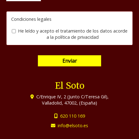
Condiciones legales
He leído y acepto el tratamiento de los datos acorde
a la
política de privacidad
Enviar
El Soto
C/Enrique IV, 2 (Junto C/Teresa Gil),
Valladolid
,
47002
,
(España)
620 110 169
info
elsoto.es