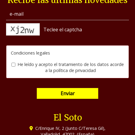
Recibe las últimas novedades
captcha
Condiciones legales
He leído y acepto el tratamiento de los datos acorde
a la
política de privacidad
Enviar
El Soto
C/Enrique IV, 2 (Junto C/Teresa Gil),
Valladolid
,
47002
,
(España)